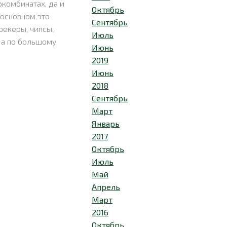
комбинатах, да и
Октябрь
 основном это
Сентябрь
рекеры, чипсы,
Июль
 а по большому
Июнь
2019
Июнь
2018
Сентябрь
Март
Январь
2017
Октябрь
Июль
Май
Апрель
Март
2016
Октябрь