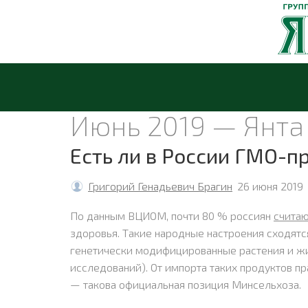
Июнь 2019 — Янта
Есть ли в России ГМО-п
Григорий Генадьевич Брагин
26 июня 2019
По данным ВЦИОМ, почти 80 % россиян
счита
здоровья. Такие народные настроения сходятс
генетически модифицированные растения и жив
исследований). От импорта таких продуктов п
— такова официальная позиция Минсельхоза.