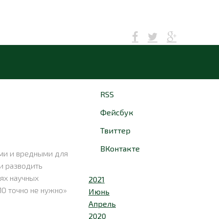
RSS
Фейсбук
Твиттер
ВКонтакте
ми и вредными для
и разводить
ях научных
2021
МО точно не нужно»
Июнь
Апрель
2020